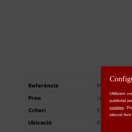
Referència
MERCAT
Preu
112.000€
Criteri
En venda
Ubicació
Portbou (Alt 