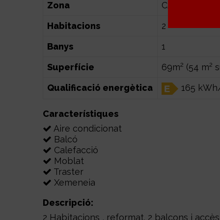
Zona
CARRER MER
Habitacions
2
Banys
1
2
Superfície
69m
(54 m² su
Qualificació energètica
165 kWh/
Característiques
Aire condicionat
Balcó
Calefacció
Moblat
Traster
Xemeneia
Descripció:
2 Habitacions , reformat. 2 balcons i accès