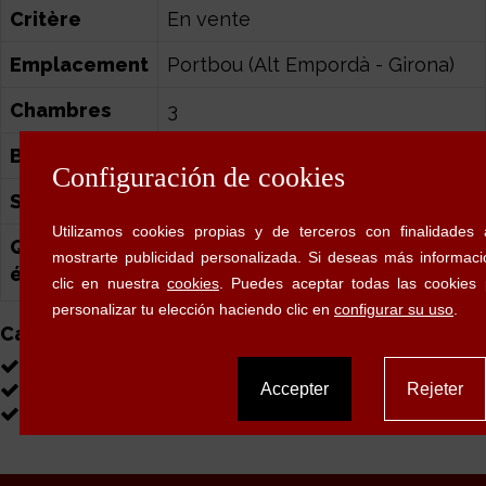
Critère
En vente
Emplacement
Portbou (Alt Empordà - Girona)
Chambres
3
Bains
2
2
Surface
96m
(75 m² net surface)
Qualification
165 kWh/m2
énergétique
30 kg CO2/m2
Caractéristiques
Air conditionné
Meublé
Terrasse