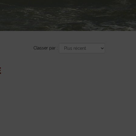
Sort
Classer par :
by
:
E