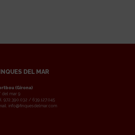
INQUES DEL MAR
ortbou (Girona)
 del mar 9
l. 972.390.032 / 639.127.045
ail.
info@finquesdelmar.com