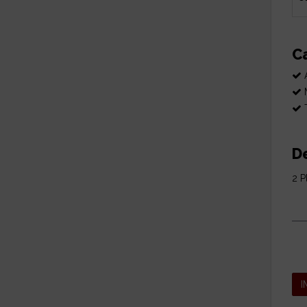
C
A
M
T
De
2 P
I