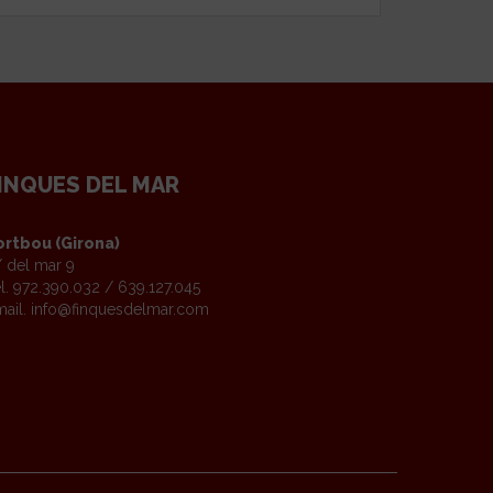
INQUES DEL MAR
ortbou (Girona)
 del mar 9
l. 972.390.032 / 639.127.045
ail.
info@finquesdelmar.com