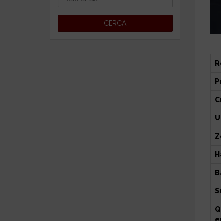
R
P
Cr
U
Z
H
B
S
Q
e