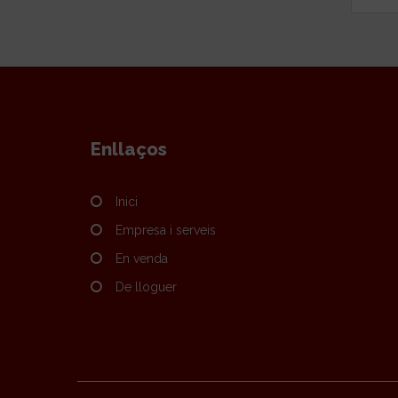
Enllaços
Inici
Empresa i serveis
En venda
De lloguer