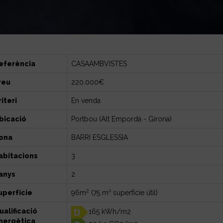
eferència
CASAAMBVISTES
reu
220.000€
iteri
En venda
bicació
Portbou (Alt Empordà - Girona)
ona
BARRI ESGLESSIA
abitacions
3
anys
2
2
uperfície
96m
(75 m² superfície útil)
ualificació
165 kWh/m2
nergètica