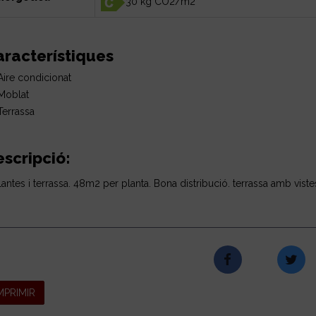
30 kg CO2/m2
aracterístiques
ire condicionat
oblat
errassa
scripció:
lantes i terrassa. 48m2 per planta. Bona distribució. terrassa amb viste
MPRIMIR