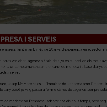
PRESA I SERVEIS
empresa familiar amb més de 25 anys d'experiència en el sector immo
 pares van obrir l'agencia a finals dels 70 en el local on els meus avis
aments es complementava amb el canvi de moneda i a base d'anys aqu
edat i servei.
pare, Josep Mª Moré ha estat l'impulsor de l'empresa amb l'impresci
 de l'any 2006 jo vaig passar a fer-me càrrec de l'agencia sempre sot
t de modernitzar l'empresa i adaptar-nos als nous temps, però segui
e fer negocis i aquests s'han de tancar sempre amb una encaixada de