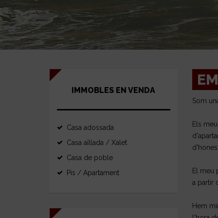
EM
IMMOBLES EN VENDA
Som una 
Els meus
Casa adossada
d'apart
Casa aïllada / Xalet
d'honest
Casa de poble
El meu 
Pis / Apartament
a partir
Hem mira
l'hora d