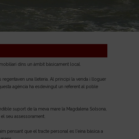
biliari dins un àmbit bàsicament local.
 regentaven una lleteria. Al principi la venda i lloguer
esta agència ha esdevingut un referent al poble
ndible suport de la meva mare la Magdalena Solsona,
a el seu assessorament.
m pensant que el tracte personal es l'eina bàsica a
 mans.