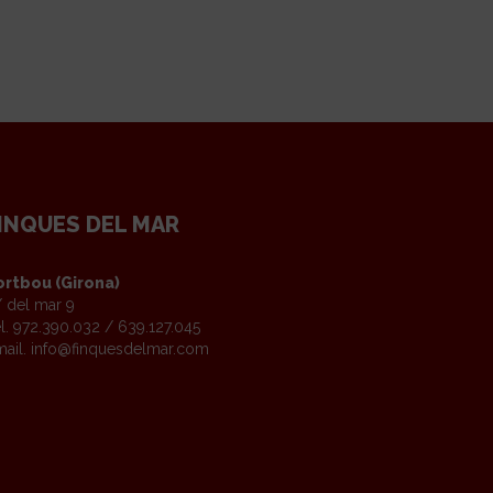
INQUES DEL MAR
ortbou (Girona)
 del mar 9
l. 972.390.032 / 639.127.045
ail.
info@finquesdelmar.com