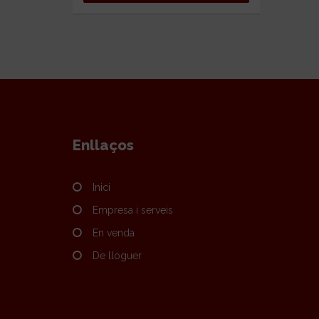
Enllaços
Inici
Empresa i serveis
En venda
De lloguer